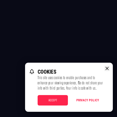
COOKIES
This site uses cookies to enable purchases and to
enhance your viewing experience. We do not share your
info with third parties. Your info is safe with us.
ACCEPT
PRIVACY POLICY