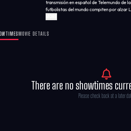
transmisión en español de Telemundo de la
futbolistas del mundo compiten por alzar 
todos. Siente la energía de la tribuna, la e
MORE
compartida por millones, que define a este 
OWTIMES
MOVIE DETAILS
There are no showtimes curr
Please check back at a later da